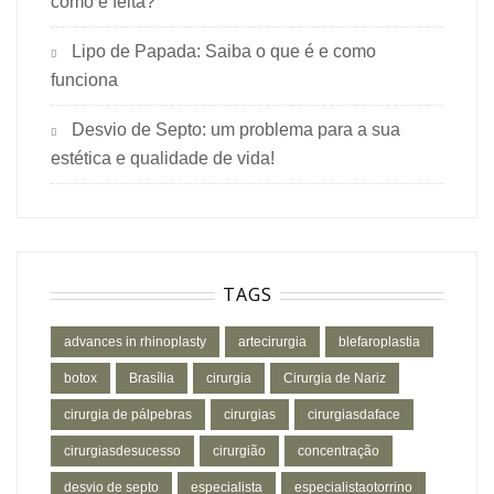
como é feita?
Lipo de Papada: Saiba o que é e como
funciona
Desvio de Septo: um problema para a sua
estética e qualidade de vida!
TAGS
advances in rhinoplasty
artecirurgia
blefaroplastia
botox
Brasília
cirurgia
Cirurgia de Nariz
cirurgia de pálpebras
cirurgias
cirurgiasdaface
cirurgiasdesucesso
cirurgião
concentração
desvio de septo
especialista
especialistaotorrino