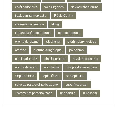
estéticadonariz
facesurgeries
flaviocunhaotorrino
flaviocunharinoplastia
Flávio Cunha
instrumento cirúgico
lifting
lipoaspiração de papada
lipo de papada
orelha de abano
otoplastia
otorhinolaryngology
otorrino
otorrinolaringologia
palpebras
plasticadonariz
plasticsurgeon
revujenescimento
rinomodelação
rinoplastia
rinoplastia masculina
Septo Clínica
septoclínica
septoplastia
solução para orelha de abano
superfacebrazil
Tratamento personalizado
uberlândia
ultrassom