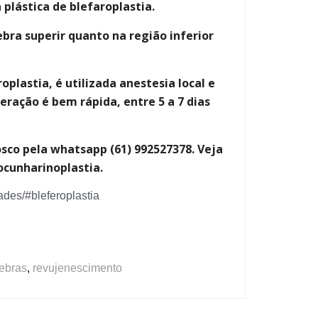
 plástica de blefaroplastia.
ebra superir quanto na região inferior
oplastia, é utilizada anestesia local e
peração é bem rápida, entre 5 a 7 dias
sco pela whatsapp (61) 992527378. Veja
ocunharinoplastia.
ades/#bleferoplastia
ebras
,
revujenescimento