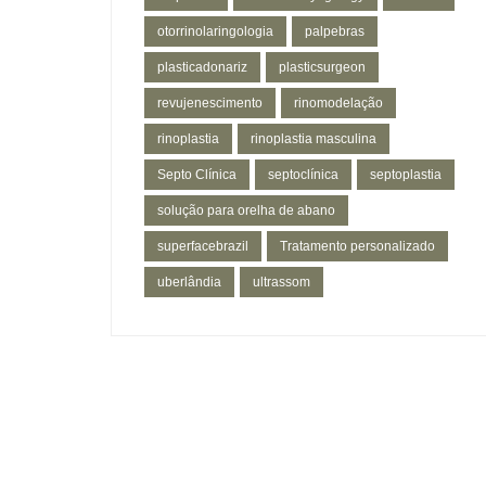
otorrinolaringologia
palpebras
plasticadonariz
plasticsurgeon
revujenescimento
rinomodelação
rinoplastia
rinoplastia masculina
Septo Clínica
septoclínica
septoplastia
solução para orelha de abano
superfacebrazil
Tratamento personalizado
uberlândia
ultrassom