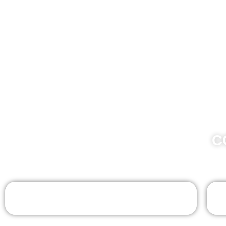
C
Whatsapp - Uberlândia/MG