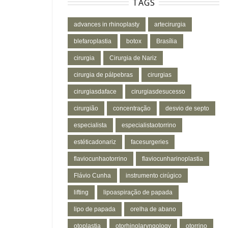
TAGS
advances in rhinoplasty
artecirurgia
blefaroplastia
botox
Brasília
cirurgia
Cirurgia de Nariz
cirurgia de pálpebras
cirurgias
cirurgiasdaface
cirurgiasdesucesso
cirurgião
concentração
desvio de septo
especialista
especialistaotorrino
estéticadonariz
facesurgeries
flaviocunhaotorrino
flaviocunharinoplastia
Flávio Cunha
instrumento cirúgico
lifting
lipoaspiração de papada
lipo de papada
orelha de abano
otoplastia
otorhinolaryngology
otorrino