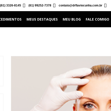
(61) 3326-8145
(61) 99252-7378
contato@drflaviocunha.com.br
CEDIMENTOS
MEUS DESTAQUES
MEU BLOG
FALE COMIGO
lpebras flácidas!