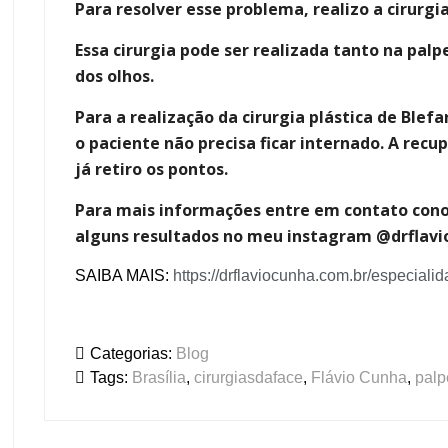
Para resolver esse problema, realizo a cirurgia
Essa cirurgia pode ser realizada tanto na palp
dos olhos.
Para a realização da cirurgia plástica de Blefar
o paciente não precisa ficar internado. A recu
já retiro os pontos.
Para mais informações entre em contato cono
alguns resultados no meu instagram @drflavi
SAIBA MAIS:
https://drflaviocunha.com.br/especialid
Categorias:
Blog
Tags:
Brasília
,
cirurgiasdaface
,
Flávio Cunha
,
palp