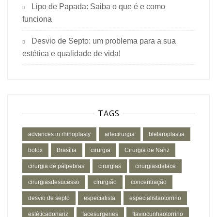
Lipo de Papada: Saiba o que é e como
funciona
Desvio de Septo: um problema para a sua
estética e qualidade de vida!
TAGS
advances in rhinoplasty
artecirurgia
blefaroplastia
botox
Brasília
cirurgia
Cirurgia de Nariz
cirurgia de pálpebras
cirurgias
cirurgiasdaface
cirurgiasdesucesso
cirurgião
concentração
desvio de septo
especialista
especialistaotorrino
estéticadonariz
facesurgeries
flaviocunhaotorrino