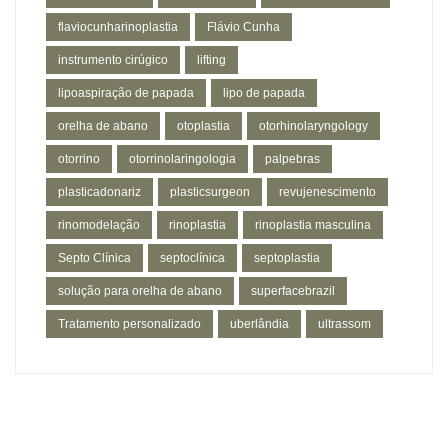
flaviocunharinoplastia
Flávio Cunha
instrumento cirúgico
lifting
lipoaspiração de papada
lipo de papada
orelha de abano
otoplastia
otorhinolaryngology
otorrino
otorrinolaringologia
palpebras
plasticadonariz
plasticsurgeon
revujenescimento
rinomodelação
rinoplastia
rinoplastia masculina
Septo Clínica
septoclínica
septoplastia
solução para orelha de abano
superfacebrazil
Tratamento personalizado
uberlândia
ultrassom